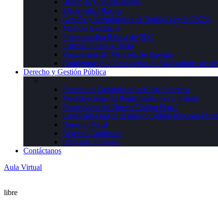
Banco de Condensadores
Electricidad Básica
Gestión y Seguridad en el Trabajo Ley Nº29783
Motores Eléctricos
Programación Básica de PLC
Sistema Puesta a Tierra
Regulación del Mercado de Energía
Configuración e Instalación de Analizadores de re
Derecho y Gestión Pública
Proceso de Desalojo en la Corte Suprema
Modificaciones al Reglamento con el Estado
Especialización Nuevo Código Penal
Litigación Oral en el nuevo Código Procesal Penal
Derecho Penal
Derecho Ambiental
Obra por Impuesto
Contáctanos
Aula Virtual
libre