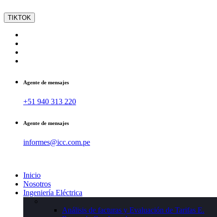
TIKTOK
Agente de mensajes
+51 940 313 220
Agente de mensajes
informes@icc.com.pe
Inicio
Nosotros
Ingeniería Eléctrica
Análisis de facturas y Evaluación de Tarifas E.